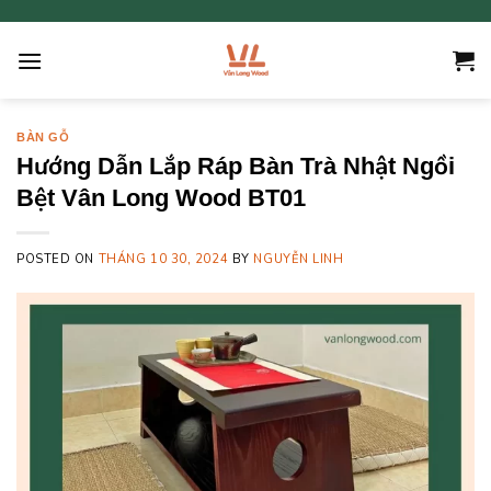
Skip
to
content
BÀN GỖ
Hướng Dẫn Lắp Ráp Bàn Trà Nhật Ngồi
Bệt Vân Long Wood BT01
POSTED ON
THÁNG 10 30, 2024
BY
NGUYỄN LINH