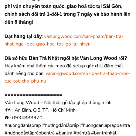
phí vận chuyển toàn quốc, giao hoả tốc tại Sài Gòn,
chính sách đổi trả 1-đổi-1 trong 7 ngày và bảo hành lên
đến 6 tháng!
:
vanlongwood.com/san-pham/ban-tra-
Đặt hàng tại đây
nhat-ngoi-bet-giao-hoa-toc-go-tu-nhien
Đã sở hữu Bàn Trà Nhật ngồi bệt Vân Long Wood rồi?
Hãy khám phá thêm các mẹo để setup góc chill đậm chất
dành riêng cho bạn:
vanlongwood.com/5-loai-tra-thao-moc-
cuc-tot-cho-phu-nu
===================
Vân Long Wood – Nội thất gỗ lắp ghép thông minh.
🗺️ : An Bình, Q.5, TP. Hồ Chí Minh.
☎️ : 0934888970
#huongdanlaprap #hướngdẫnlắpráp #huongdanlaprapbantra
#hướngdẫnlắprápbàntrà #bantra #bàntrà #bàntrànhật