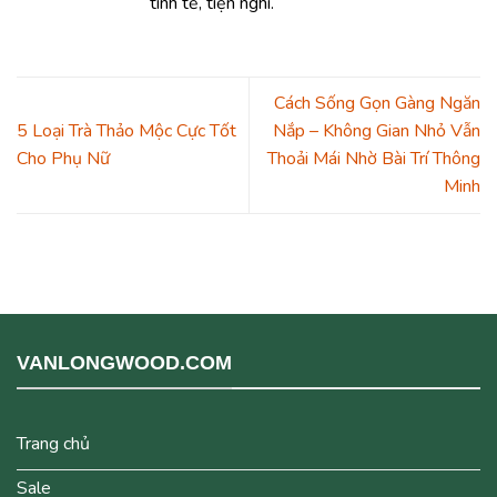
tinh tế, tiện nghi.
Cách Sống Gọn Gàng Ngăn
5 Loại Trà Thảo Mộc Cực Tốt
Nắp – Không Gian Nhỏ Vẫn
Cho Phụ Nữ
Thoải Mái Nhờ Bài Trí Thông
Minh
VANLONGWOOD.COM
Trang chủ
Sale