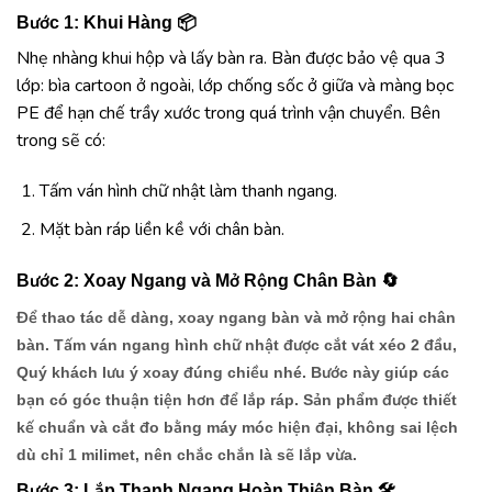
Bước 1: Khui Hàng 📦
Nhẹ nhàng khui hộp và lấy bàn ra. Bàn được bảo vệ qua 3
lớp: bìa cartoon ở ngoài, lớp chống sốc ở giữa và màng bọc
PE để hạn chế trầy xước trong quá trình vận chuyển. Bên
trong sẽ có:
Tấm ván hình chữ nhật làm thanh ngang.
Mặt bàn ráp liền kề với chân bàn.
Bước 2: Xoay Ngang và Mở Rộng Chân Bàn 🔄
Để thao tác dễ dàng, xoay ngang bàn và mở rộng hai chân
bàn. Tấm ván ngang hình chữ nhật được cắt vát xéo 2 đầu,
Quý khách lưu ý
xoay đúng chiều
nhé.
Bước này giúp các
bạn có góc thuận tiện hơn để lắp ráp. Sản phẩm được thiết
kế chuẩn và cắt đo bằng máy móc hiện đại,
không sai lệch
dù chỉ 1 milimet
, nên chắc chắn là sẽ lắp vừa.
Bước 3: Lắp Thanh Ngang Hoàn Thiện Bàn 🛠️