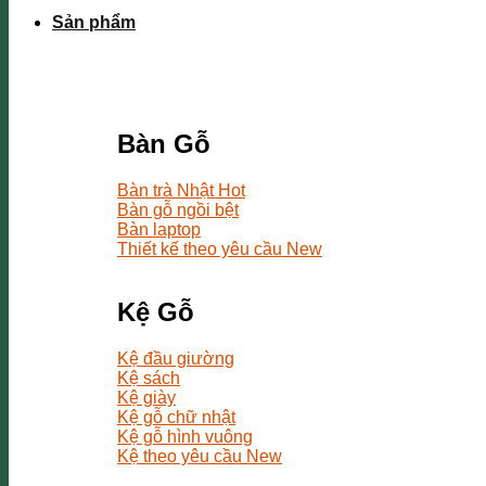
Sản phẩm
Bàn Gỗ
Bàn trà Nhật
Bàn gỗ ngồi bệt
Bàn laptop
Thiết kế theo yêu cầu
Kệ Gỗ
Kệ đầu giường
Kệ sách
Kệ giày
Kệ gỗ chữ nhật
Kệ gỗ hình vuông
Kệ theo yêu cầu