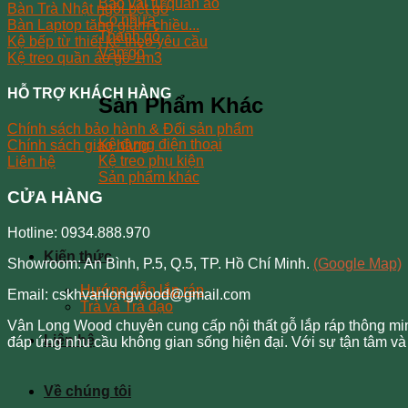
Bao vải tủ quần áo
Bàn Trà Nhật ngồi bệt gỗ
Co nhựa
Bàn Laptop tăng giảm chiều...
Thanh gỗ
Kệ bếp từ thiết kế theo yêu cầu
Ván gỗ
Kệ treo quần áo gỗ 1m3
HỖ TRỢ KHÁCH HÀNG
Sản Phẩm Khác
Chính sách bảo hành & Đổi sản phẩm
Kệ đựng điện thoại
Chính sách giao hàng
Kệ treo phụ kiện
Liên hệ
Sản phẩm khác
CỬA HÀNG
Hotline: 0934.888.970
Kiến thức
Showroom: An Bình, P.5, Q.5, TP. Hồ Chí Minh.
(Google Map)
Hướng dẫn lắp ráp
Email: cskhvanlongwood@gmail.com
Trà và Trà đạo
Vân Long Wood chuyên cung cấp nội thất gỗ lắp ráp thông minh
Liên hệ
đáp ứng nhu cầu không gian sống hiện đại. Với sự tận tâm và 
Về chúng tôi