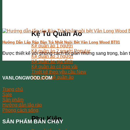
Kệ Tủ Quần Áo
Hướng Dẫn Lắp Ráp Bàn Trà Nhật Ngồi Bệt Vân Long Wood BT01
Kệ quần áo 1 người
Kệ quần áo 2 người
Được thiết kế với phong cách tối giản nhưng sang trọng, bàn trà
Kệ quần áo 3 người
Kệ quần áo gia đình
Kệ quần áo có bao vải
Thiết kế theo yêu cầu
Phụ kiện kệ quần áo
VANLONGWOOD.COM
Trang chủ
Sale
Sản phẩm
Hướng dẫn lắp ráp
Phong cách sống
Phụ Kiện
SẢN PHẨM BÁN CHẠY