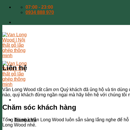
Skip
07:00 - 23:00
to
0934 888 970
content
Liên hệ
Vân Long Wood rất cảm ơn Quý khách đã ủng hộ và tin dùng c
nào, quý khách đừng ngần ngại mà hãy liên hệ với chúng tôi 
Chăm sóc khách hàng
Tổng đài nhà Vân Long Wood luôn sẵn sàng lắng nghe để hỗ tr
Trang chủ
Long Wood nhé.