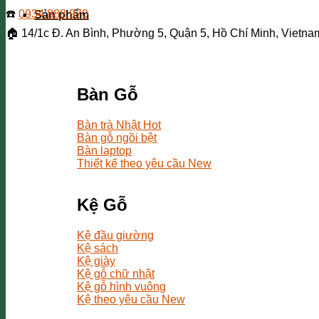
☎️
0934.888.970
Sản phẩm
🏠
14/1c Đ. An Bình, Phường 5, Quận 5, Hồ Chí Minh, Vietna
Bàn Gỗ
Bàn trà Nhật
Bàn gỗ ngồi bệt
Bàn laptop
Thiết kế theo yêu cầu
Kệ Gỗ
Kệ đầu giường
Kệ sách
Kệ giày
Kệ gỗ chữ nhật
Kệ gỗ hình vuông
Kệ theo yêu cầu