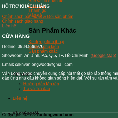
Bao vải tủ quần áo
Co nhựa
HỖ TRỢ KHÁCH HÀNG
Thanh gỗ
Ván gỗ
Chính sách bảo hành & Đổi sản phẩm
Chính sách giao hàng
Liên hệ
Sản Phẩm Khác
CỬA HÀNG
Kệ đựng điện thoại
Hotline: 0934.888.970
Kệ treo phụ kiện
Sản phẩm khác
Showroom: An Bình, P.5, Q.5, TP. Hồ Chí Minh.
(Google Map)
Email: cskhvanlongwood@gmail.com
Vân Long Wood chuyên cung cấp nội thất gỗ lắp ráp thông minh
Kiến thức
đáp ứng nhu cầu không gian sống hiện đại. Với sự tận tâm và 
Hướng dẫn lắp ráp
Trà và Trà đạo
Liên hệ
Về chúng tôi
Copyright 2026 ©
Vanlongwood.com