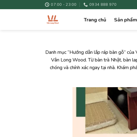
Skip
07:00 - 23:00
0934 888 970
to
content
Trang chủ
Sản phẩm
Danh mục “Hướng dẫn lắp ráp bàn gỗ” của Vâ
Vân Long Wood. Từ bàn trà Nhật, bàn lap
chóng và chính xác ngay tại nhà. Khám ph