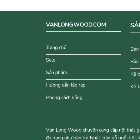
VANLONGWOOD.COM
SẢ
Trang chủ
Bàn 
Sale
Bàn 
Sản phẩm
Kệ b
Hướng dẫn lắp ráp
Kệ t
Phong cách sống
Vân Long Wood chuyên cung cấp nội thất gỗ 
đa dạng như bàn trà Nhật, bàn gỗ ngồi bệt, k