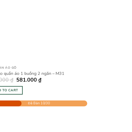
ẦN ÁO GỖ
eo quần áo 1 buồng 2 ngăn – M31
.000
₫
581.000
₫
 TO CART
Đã Bán 10/30