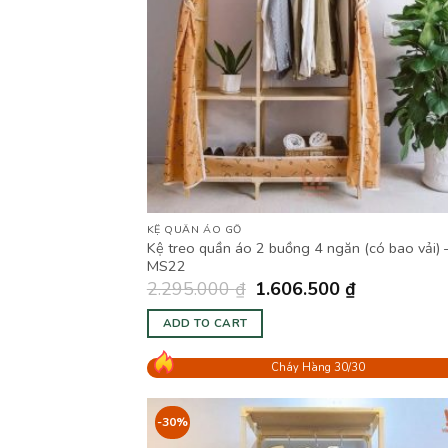
KỆ QUẦN ÁO GỖ
Kệ treo quần áo 2 buồng 4 ngăn (có bao vải) 
MS22
2.295.000
₫
1.606.500
₫
ADD TO CART
Cháy Hàng 30/30
-30%