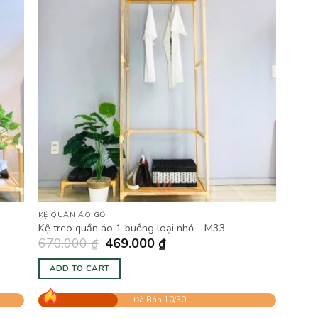
KỆ QUẦN ÁO GỖ
Kệ treo quần áo 1 buồng loại nhỏ – M33
670.000
₫
469.000
₫
ADD TO CART
Đã Bán 10/30