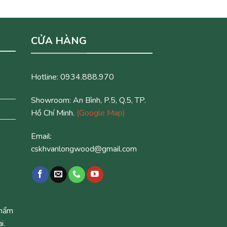
CỬA HÀNG
Hotline: 0934.888.970
Showroom: An Bình, P.5, Q.5, TP.
Hồ Chí Minh.
(Google Map)
Email:
cskhvanlongwood@gmail.com
phẩm
i.