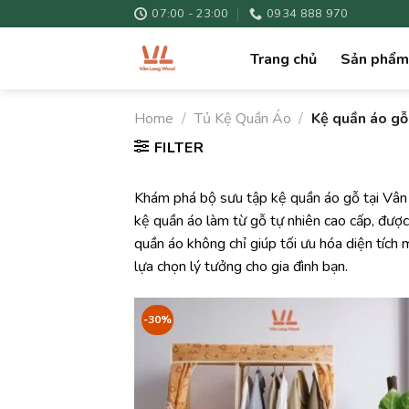
Skip
07:00 - 23:00
0934 888 970
to
content
Trang chủ
Sản phẩm
Home
/
Tủ Kệ Quần Áo
/
Kệ quần áo gỗ
FILTER
Khám phá bộ sưu tập kệ quần áo gỗ tại Vân
kệ quần áo làm từ gỗ tự nhiên cao cấp, được 
quần áo không chỉ giúp tối ưu hóa diện tích
lựa chọn lý tưởng cho gia đình bạn.
-30%