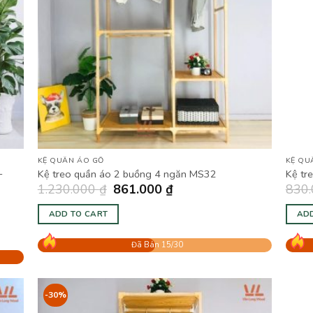
KỆ QUẦN ÁO GỖ
KỆ QU
–
Kệ treo quần áo 2 buồng 4 ngăn MS32
Kệ tr
1.230.000
₫
861.000
₫
830
ADD TO CART
ADD
Đã Bán 15/30
-30%