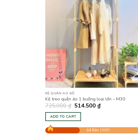
KỆ QUẦN ÁO GỖ
Kệ treo quần áo 1 buồng loại lớn – M30
735.000
₫
514.500
₫
ADD TO CART
Đã Bán 10/30