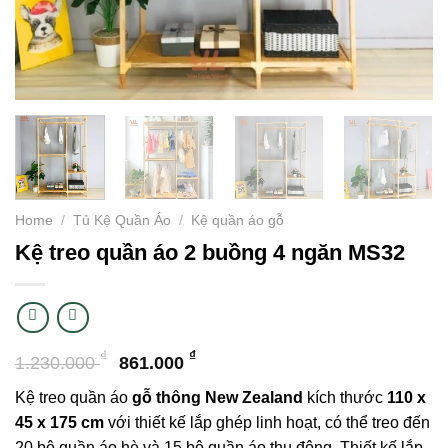
Home
/
Tủ Kệ Quần Áo
/
Kệ quần áo gỗ
Kệ treo quần áo 2 buồng 4 ngăn MS32
₫
₫
1.230.000
861.000
Kệ treo quần áo
gỗ thông New Zealand
kích thước
110 x
45 x 175 cm
với thiết kế lắp ghép linh hoạt, có thể treo đến
20 bộ quần áo hè và 15 bộ quần áo thu đông. Thiết kế lắp