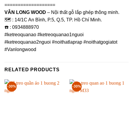
===================
VÂN LONG WOOD
– Nội thất gỗ lắp ghép thông minh.
🗺️ : 14/1C An Bình, P.5, Q.5, TP. Hồ Chí Minh.
☎️ : 0934888970
#ketreoquanao #ketreoquanao1nguoi
#ketreoquanao2nguoi #noithatlaprap #noithatgogiatot
#Vanlongwood
RELATED PRODUCTS
-30%
-30%