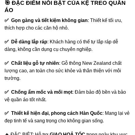
🎯 ĐẶC ĐIỂM NỔI BẬT CỦA KỆ TREO QUẦN
ÁO
✅ Gọn gàng và tiết kiệm không gian
: Thiết kế tối ưu,
thích hợp cho các căn hộ nhỏ.
✅ Dễ dàng lắp ráp
: Khách hàng có thể tự lắp ráp dễ
dàng, không cần dụng cụ chuyên nghiệp.
✅ Chất liệu gỗ tự nhiên
: Gỗ thông New Zealand chất
lượng cao, an toàn cho sức khỏe và thân thiện với môi
trường.
✅ Chống ẩm mốc và mối mọt
: Đảm bảo độ bền và bảo
vệ quần áo tốt nhất.
✅ Thiết kế hiện đại, phong cách Hàn Quốc
: Mang lại vẻ
đẹp tinh tế và sang trọng cho không gian sống.
🔥 ĐẶC BIỆT: Hỗ trợ
GIAO HOẢ TỐC
trong ngày khu vực