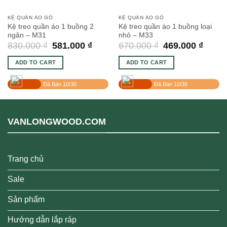
KỆ QUẦN ÁO GỖ
KỆ QUẦN ÁO GỖ
Kệ treo quần áo 1 buồng 2
Kệ treo quần áo 1 buồng loại
ngăn – M31
nhỏ – M33
830.000
₫
581.000
₫
670.000
₫
469.000
₫
ADD TO CART
ADD TO CART
Đã Bán 10/30
Đã Bán 10/30
VANLONGWOOD.COM
Trang chủ
Sale
Sản phẩm
Hướng dẫn lắp ráp