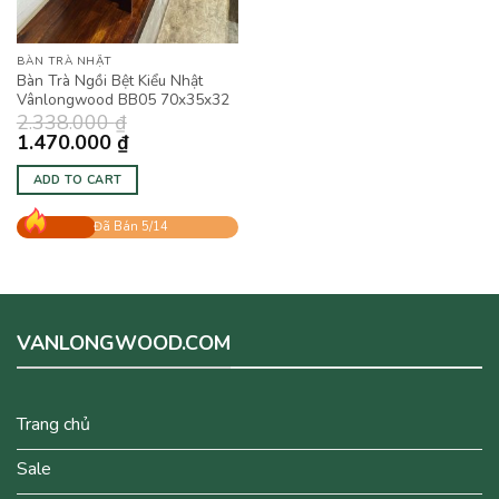
BÀN TRÀ NHẬT
Bàn Trà Ngồi Bệt Kiểu Nhật
Vânlongwood BB05 70x35x32
2.338.000
₫
1.470.000
₫
ADD TO CART
Đã Bán 5/14
VANLONGWOOD.COM
Trang chủ
Sale