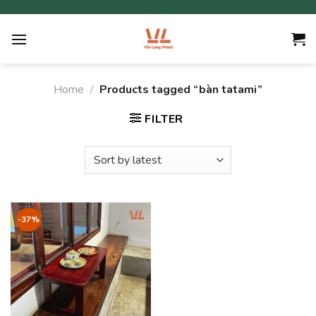
Skip
to
content
Home
/
Products tagged “bàn tatami”
FILTER
-37%